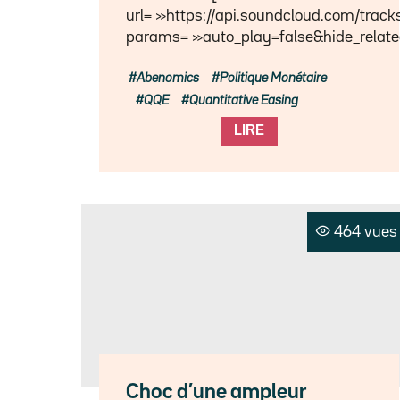
url= »https://api.soundcloud.com/trac
params= »auto_play=false&hide_relat
Abenomics
Politique Monétaire
QQE
Quantitative Easing
LIRE
464 vues
Choc d’une ampleur