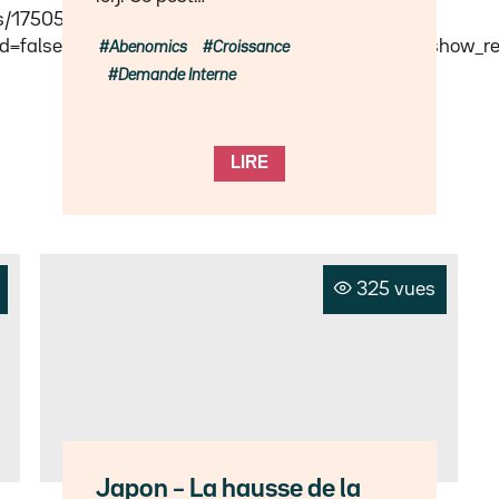
ks/175056040″
ed=false&show_comments=true&show_user=true&show_rep
Abenomics
Croissance
Demande Interne
LIRE
325 vues
Japon – La hausse de la