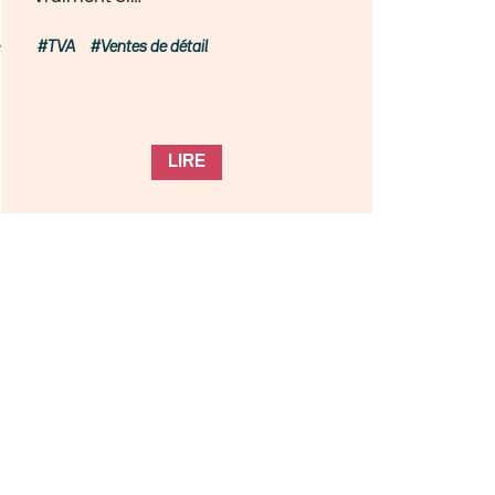
osts=false&visual=true »…
TVA
Ventes de détail
LIRE