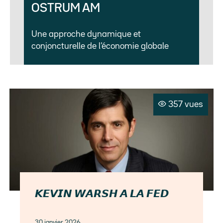
OSTRUM AM
Une approche dynamique et
conjoncturelle de l’économie globale
357 vues
𝙆𝙀𝙑𝙄𝙉 𝙒𝘼𝙍𝙎𝙃 𝘼 𝙇𝘼 𝙁𝙀𝘿
30 janvier 2026