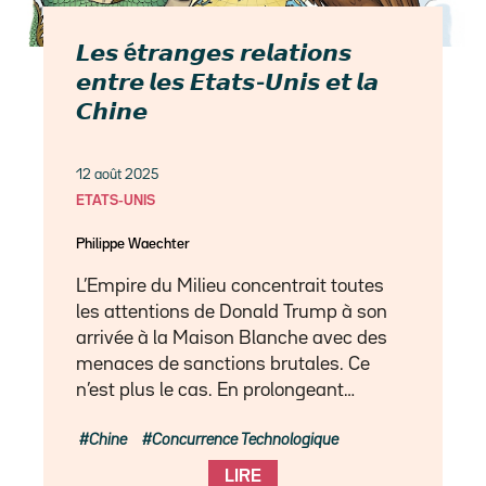
𝙇𝙚𝙨 é𝙩𝙧𝙖𝙣𝙜𝙚𝙨 𝙧𝙚𝙡𝙖𝙩𝙞𝙤𝙣𝙨
𝙚𝙣𝙩𝙧𝙚 𝙡𝙚𝙨 𝙀𝙩𝙖𝙩𝙨-𝙐𝙣𝙞𝙨 𝙚𝙩 𝙡𝙖
𝘾𝙝𝙞𝙣𝙚
12 août 2025
ETATS-UNIS
Philippe Waechter
L’Empire du Milieu concentrait toutes
les attentions de Donald Trump à son
arrivée à la Maison Blanche avec des
menaces de sanctions brutales. Ce
n’est plus le cas. En prolongeant…
Chine
Concurrence Technologique
LIRE