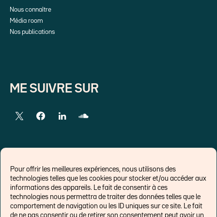
Nous connaître
Média room
Nos publications
ME SUIVRE SUR
LIENS EXTERNES
Pour offrir les meilleures expériences, nous utilisons des
technologies telles que les cookies pour stocker et/ou accéder aux
Chroniques pour Forbes
informations des appareils. Le fait de consentir à ces
technologies nous permettra de traiter des données telles que le
Economistes
comportement de navigation ou les ID uniques sur ce site. Le fait
Think tank
de ne pas consentir ou de retirer son consentement peut avoir un