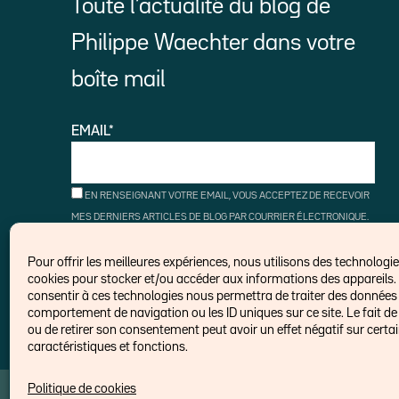
Toute l’actualité du blog de
Philippe Waechter dans votre
boîte mail
EMAIL*
EN RENSEIGNANT VOTRE EMAIL, VOUS ACCEPTEZ DE RECEVOIR
MES DERNIERS ARTICLES DE BLOG PAR COURRIER ÉLECTRONIQUE.
VOUS POUVEZ VOUS DÉSINSCRIRE À TOUT MOMENT À L'AIDE DES
LIENS DE DÉSINSCRIPTION.
Pour offrir les meilleures expériences, nous utilisons des technologies
cookies pour stocker et/ou accéder aux informations des appareils. 
consentir à ces technologies nous permettra de traiter des données t
comportement de navigation ou les ID uniques sur ce site. Le fait de
ou de retirer son consentement peut avoir un effet négatif sur certa
caractéristiques et fonctions.
Politique de cookies