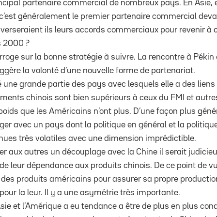
rincipal partenaire commercial de nombreux pays. En Asie, 
c’est généralement le premier partenaire commercial devan
verseraient ils leurs accords commerciaux pour revenir à c
s 2000 ?
roge sur la bonne stratégie à suivre. La rencontre à Pékin e
uggère la volonté d’une nouvelle forme de partenariat.
é une grande partie des pays avec lesquels elle a des lien
ents chinois sont bien supérieurs à ceux du FMI et autres 
oids que les Américains n’ont plus. D’une façon plus génér
ger avec un pays dont la politique en général et la politi
enues très volatiles avec une dimension imprédictible.
 aux autres un découplage avec la Chine il serait judicieu
 de leur dépendance aux produits chinois. De ce point de v
des produits américains pour assurer sa propre productio
pour la leur. Il y a une asymétrie très importante.
l’Asie et l’Amérique a eu tendance a être de plus en plus con