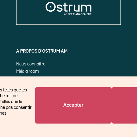
A PROPOS D’OSTRUM AM
Nous connaître
Média room
Nos publications
 telles que les
Le fait de
elles que le
Accepter
 ne pas consentir
ines
©Ostrum AM 2026