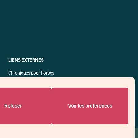
LIENS EXTERNES
Chroniques pour Forbes
Economistes
Think tank
Banques centrales
Blog roll
Refuser
Voir les préférences
Politique de cookies (UE)
Un affilié de :