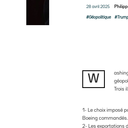
28 avril 2025
Philip
Géopolitique
Trum
ashing
W
géopol
Trois i
1- Le choix imposé p
Boeing commandés.
2- Les exportations 