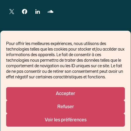
LIENS EXTERNES
Pour offrir les meilleures expériences, nous utilisons des
technologies telles que les cookies pour stocker et/ou accéder aux
Chroniques pour Forbes
informations des appareils. Le fait de consentir à ces
technologies nous permettra de traiter des données telles que le
Economistes
comportement de navigation ou les ID uniques sur ce site. Le fait
Think tank
de ne pas consentir ou de retirer son consentement peut avoir un
Banques centrales
effet négatif sur certaines caractéristiques et fonctions.
Blog roll
Politique de cookies (UE)
Accepter
Refuser
©Ostrum AM 2026
Voir les préférences
Un affilié de :