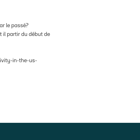
ar le passé?
t il partir du début de
vity-in-the-us-