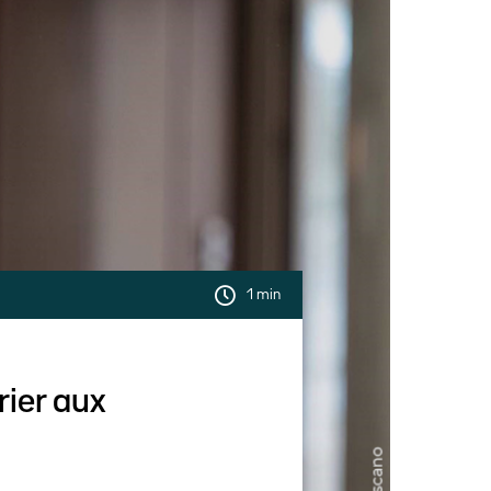
1 min
rier aux