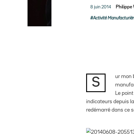
8 juin 2014
Philippe
Activité Manufacturiè
ur mon b
S
manufac
Le point
indicateurs depuis la
redémarré dans ce se