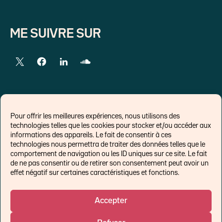
ME SUIVRE SUR
LIENS EXTERNES
Pour offrir les meilleures expériences, nous utilisons des
technologies telles que les cookies pour stocker et/ou accéder aux
Chroniques pour Forbes
informations des appareils. Le fait de consentir à ces
technologies nous permettra de traiter des données telles que le
Economistes
comportement de navigation ou les ID uniques sur ce site. Le fait
Think tank
de ne pas consentir ou de retirer son consentement peut avoir un
Banques centrales
effet négatif sur certaines caractéristiques et fonctions.
Blog roll
Politique de cookies (UE)
Accepter