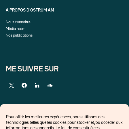
A PROPOS D’OSTRUM AM
Nous connaître
Média room
Nos publications
ME SUIVRE SUR
LIENS EXTERNES
Pour offrir les meilleures expériences, nous utilisons des
technologies telles que les cookies pour stocker et/ou accéder aux
Chroniques pour Forbes
informations des appareils. Le fait de consentir à ces