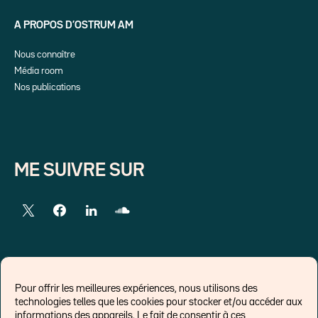
A PROPOS D’OSTRUM AM
Nous connaître
Média room
Nos publications
ME SUIVRE SUR
LIENS EXTERNES
Pour offrir les meilleures expériences, nous utilisons des
technologies telles que les cookies pour stocker et/ou accéder aux
Chroniques pour Forbes
informations des appareils. Le fait de consentir à ces