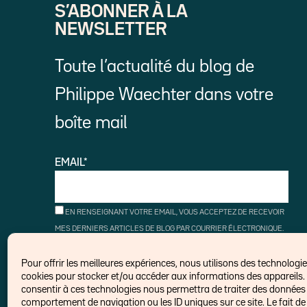
S’ABONNER À LA
NEWSLETTER
Toute l’actualité du blog de
Philippe Waechter dans votre
boîte mail
EMAIL*
EN RENSEIGNANT VOTRE EMAIL, VOUS ACCEPTEZ DE RECEVOIR
MES DERNIERS ARTICLES DE BLOG PAR COURRIER ÉLECTRONIQUE.
VOUS POUVEZ VOUS DÉSINSCRIRE À TOUT MOMENT À L'AIDE DES
LIENS DE DÉSINSCRIPTION.
Pour offrir les meilleures expériences, nous utilisons des technologies
cookies pour stocker et/ou accéder aux informations des appareils. 
consentir à ces technologies nous permettra de traiter des données t
comportement de navigation ou les ID uniques sur ce site. Le fait de