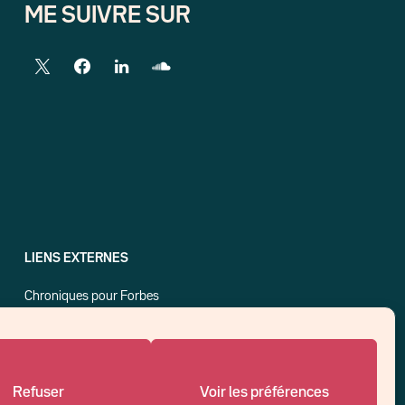
ME SUIVRE SUR
LIENS EXTERNES
Chroniques pour Forbes
Economistes
Think tank
Banques centrales
Blog roll
Refuser
Voir les préférences
Politique de cookies (UE)