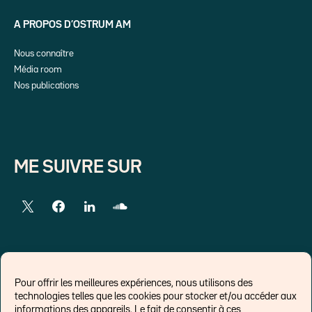
A PROPOS D’OSTRUM AM
Nous connaître
Média room
Nos publications
ME SUIVRE SUR
LIENS EXTERNES
Pour offrir les meilleures expériences, nous utilisons des
technologies telles que les cookies pour stocker et/ou accéder aux
Chroniques pour Forbes
informations des appareils. Le fait de consentir à ces