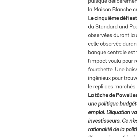
puisque délibérément
la Maison Blanche cr
L
e cinquième défi est
du Standard and Poor
observées durant la 
celle observée dura
banque centrale est t
l’impact voulu pour 
fourchette. Une bais
ingénieux pour trouv
le repli des marchés.
La tâche de Powell e
une politique budgéta
emploi. L’équation v
investisseurs. Ce n’e
rationalité de la pol