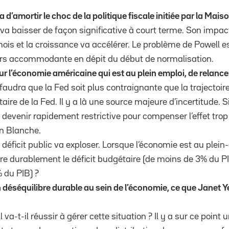
 d’amortir le choc de la politique fiscale initiée par la Mais
té va baisser de façon significative à court terme. Son impa
is et la croissance va accélérer. Le problème de Powell es
urs accommodante en dépit du début de normalisation.
ur l’économie américaine qui est au plein emploi, de relance
faudra que la Fed soit plus contraignante que la trajectoire
ire de la Fed. Il y a là une source majeure d’incertitude. Si
it devenir rapidement restrictive pour compenser l’effet t
on Blanche.
e déficit public va exploser. Lorsque l’économie est au plein-
tre durablement le déficit budgétaire (de moins de 3% du PI
 du PIB) ?
déséquilibre durable au sein de l’économie, ce que Janet Ye
-t-il réussir à gérer cette situation ? Il y a sur ce point u