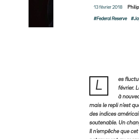
13 février 2018
Phili
Federal Reserve
Ja
es fluct
L
février.
à nouvea
mais le repli n’est 
des indices américain
soutenable. Un chang
Il n’empêche que cet 