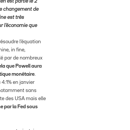
n est partie le 2
t le changement de
ne est très
our l’économie que
résoudre l’équation
ne, in fine,
illé par de nombreux
ela que Powell aura
litique monétaire
.
 4.1% en janvier
t notamment sans
nte des USA mais elle
e par la Fed sous