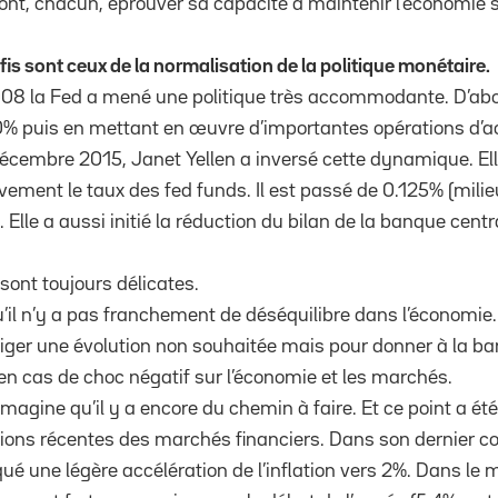
nt, chacun, éprouver sa capacité à maintenir l’économie s
is sont ceux de la normalisation de la politique monétaire.
8 la Fed a mené une politique très accommodante. D’abo
0% puis en mettant en œuvre d’importantes opérations d’ac
cembre 2015, Janet Yellen a inversé cette dynamique. Elle 
ement le taux des fed funds. Il est passé de 0.125% (milie
Elle a aussi initié la réduction du bilan de la banque cent
sont toujours délicates.
’il n’y a pas franchement de déséquilibre dans l’économie
rriger une évolution non souhaitée mais pour donner à la b
en cas de choc négatif sur l’économie et les marchés.
magine qu’il y a encore du chemin à faire. Et ce point a ét
tions récentes des marchés financiers. Dans son dernier
qué une légère accélération de l’inflation vers 2%. Dans l