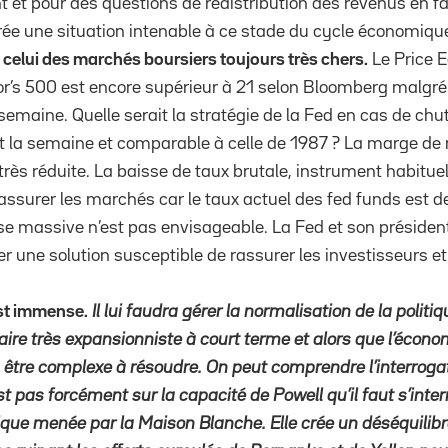
 et pour des questions de redistribution des revenus en fa
ée une situation intenable à ce stade du cycle économique
 celui des marchés boursiers toujours très chers.
Le Price E
’s 500 est encore supérieur à 21 selon Bloomberg malgré 
semaine. Quelle serait la stratégie de la Fed en cas de ch
nt la semaine et comparable à celle de 1987 ? La marge d
rès réduite. La baisse de taux brutale, instrument habituel
rassurer les marchés car le taux actuel des fed funds est d
se massive n’est pas envisageable. La Fed et son président
er une solution susceptible de rassurer les investisseurs e
st immense.
Il lui faudra gérer la normalisation de la polit
ire très expansionniste à court terme et alors que l’économ
a être complexe à résoudre. On peut comprendre l’interroga
st pas forcément sur la capacité de Powell qu’il faut s’inte
itique menée par la Maison Blanche. Elle crée un déséquilib