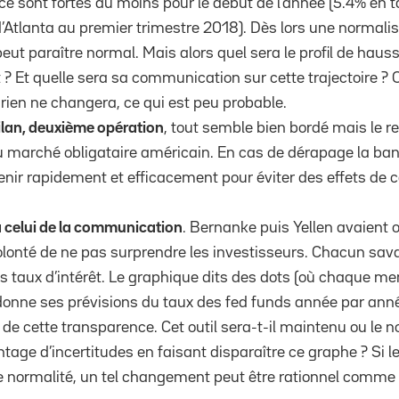
ce sont fortes au moins pour le début de l’année (5.4% en 
d’Atlanta au premier trimestre 2018). Dès lors une normalis
eut paraître normal. Mais alors quel sera le profil de hauss
? Et quelle sera sa communication sur cette trajectoire ? O
 rien ne changera, ce qui est peu probable.
bilan, deuxième opération
, tout semble bien bordé mais le re
du marché obligataire américain. En cas de dérapage la ba
venir rapidement et efficacement pour éviter des effets de 
a celui de la communication
. Bernanke puis Yellen avaient
olonté de ne pas surprendre les investisseurs. Chacun sav
ses taux d’intérêt. Le graphique dits des dots (où chaque 
donne ses prévisions du taux des fed funds année par ann
 de cette transparence. Cet outil sera-t-il maintenu ou le 
ntage d’incertitudes en faisant disparaître ce graphe ? Si
e normalité, un tel changement peut être rationnel comme o