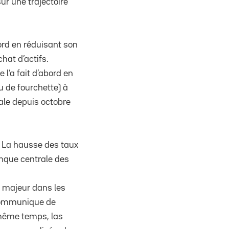
ur une trajectoire
rd en réduisant son
hat d’actifs.
l’a fait d’abord en
u de fourchette) à
rale depuis octobre
. La hausse des taux
anque centrale des
é majeur dans les
 communique de
e même temps, las