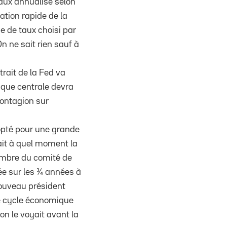
taux annualisé selon
ation rapide de la
e de taux choisi par
n ne sait rien sauf à
trait de la Fed va
nque centrale devra
contagion sur
 opté pour une grande
ait à quel moment la
membre du comité de
ée sur les ¾ années à
nouveau président
 le cycle économique
n le voyait avant la