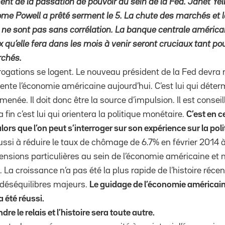
de la passation de pouvoir au sein de la Fed. Janet Yelle
erome Powell a prêté serment le 5. La chute des marchés e
 ne sont pas sans corrélation. La banque centrale américai
x qu’elle fera dans les mois à venir seront cruciaux tant p
rchés.
errogations se logent. Le nouveau président de la Fed devra 
te l’économie américaine aujourd’hui. C’est lui qui détermi
a menée. Il doit donc être la source d’impulsion. Il est conse
 fin c’est lui qui orientera la politique monétaire.
C’est en c
lors que l’on peut s’interroger sur son expérience sur la po
ussi à réduire le taux de chômage de 6.7% en février 2014 à
ensions particulières au sein de l’économie américaine e
La croissance n’a pas été la plus rapide de l’histoire réce
 déséquilibres majeurs.
Le guidage de l’économie américain
a été réussi.
dre le relais et l’histoire sera toute autre.