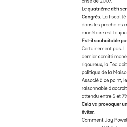
crise de 2007.
Le quatrième défi sera
Congrès
. La fiscali
dans les prochains mo
monétaire est toujo
Est-il souhaitable po
Certainement pas. Il 
dernier comité monéta
rigoureux, la Fed do
politique de la Mais
Associé à ce point, l
raisonnable d’accroi
attendu entre 5 et 7%
Cela va provoquer un 
éviter.
Comment Jay Powell va