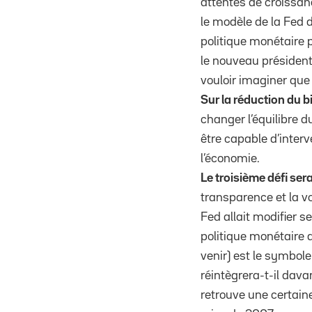
attentes de croissan
le modèle de la Fed 
politique monétaire p
le nouveau président 
vouloir imaginer que
Sur la réduction du 
changer l’équilibre 
être capable d’inter
l’économie.
Le troisième défi ser
transparence et la v
Fed allait modifier 
politique monétaire 
venir) est le symbole
réintègrera-t-il dava
retrouve une certain