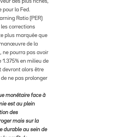
veur des plus riches,
 pour la Fed.
arning Ratio (PER)
les corrections
ute plus marquée que
e manœuvre de la
, ne pourra pas avoir
e 1.375% en milieu de
 devront alors être
t de ne pas prolonger
ique monétaire face à
ie est au plein
tion des
rroger mais sur la
re durable au sein de