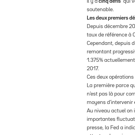
Il y a
cinq défis
qui vo
soutenable.
Les deux premiers déf
Depuis décembre 200
taux de référence à 
Cependant, depuis dé
remontant progressiv
1.375% actuellement. 
2017.
Ces deux opérations 
La première parce qu
n’est pas là pour co
moyens d’intervenir 
Au niveau actuel on i
importantes fluctua
presse, la Fed a indi