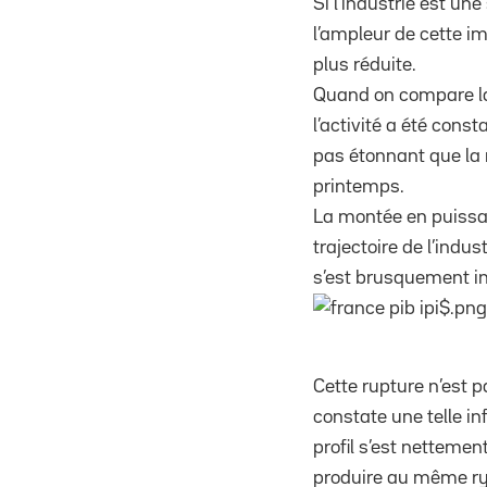
Si l’industrie est u
l’ampleur de cette i
plus réduite.
Quand on compare la p
l’activité a été const
pas étonnant que la 
printemps.
La montée en puissan
trajectoire de l’indu
s’est brusquement i
Cette rupture n’est p
constate une telle in
profil s’est nettemen
produire au même ryt