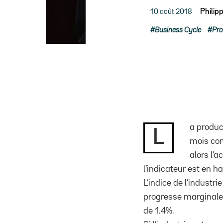
10 août 2018
Philip
Business Cycle
Pro
a produc
L
mois con
alors l’a
l’indicateur est en h
L’indice de l’industr
progresse marginalem
de 1.4%.