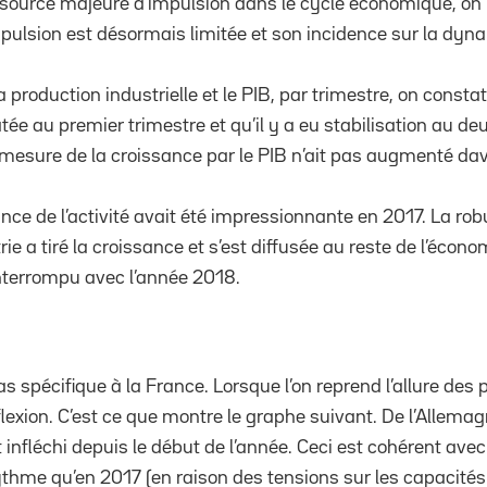
ne source majeure d’impulsion dans le cycle économique, on 
mpulsion est désormais limitée et son incidence sur la dyn
roduction industrielle et le PIB, par trimestre, on constat
atée au premier trimestre et qu’il y a eu stabilisation au de
mesure de la croissance par le PIB n’ait pas augmenté da
ce de l’activité avait été impressionnante en 2017. La rob
strie a tiré la croissance et s’est diffusée au reste de l’éc
nterrompu avec l’année 2018.
as spécifique à la France. Lorsque l’on reprend l’allure de
flexion. C’est ce que montre le graphe suivant. De l’Allemag
t infléchi depuis le début de l’année. Ceci est cohérent avec
hme qu’en 2017 (en raison des tensions sur les capacités 