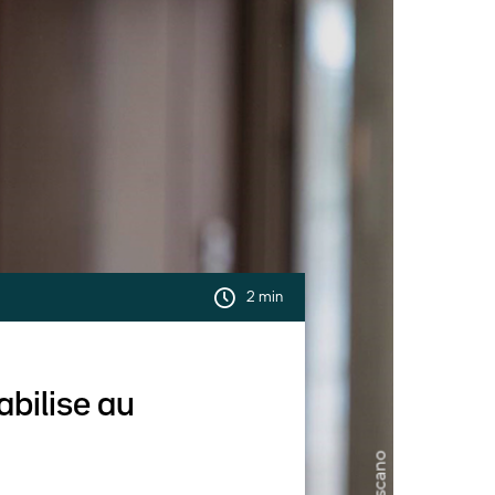
2 min
abilise au