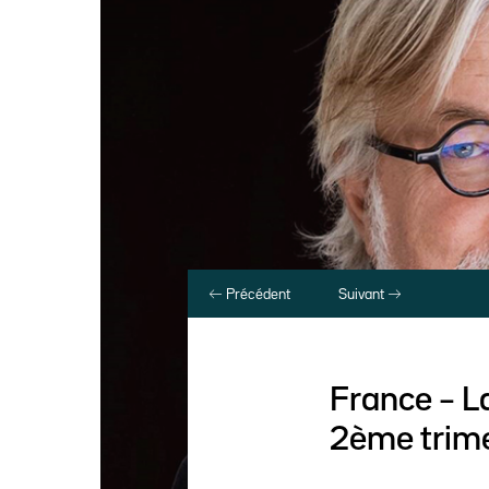
Précédent
Suivant
France – L
2ème trime