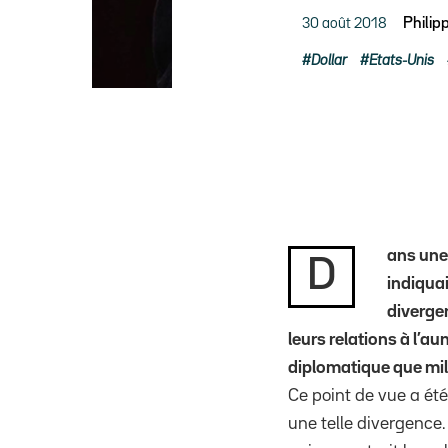
30 août 2018
Philip
Dollar
Etats-Unis
ans une 
D
indiquai
divergen
leurs relations à l’au
diplomatique que mili
Ce point de vue a ét
une telle divergence.