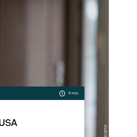
4 min
s USA