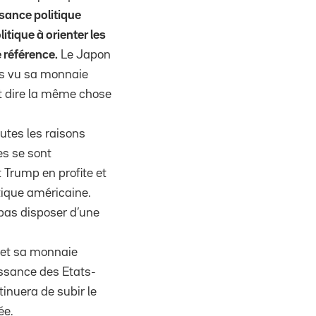
ssance politique
tique à orienter les
e référence.
Le Japon
is vu sa monnaie
it dire la même chose
outes les raisons
es se sont
Trump en profite et
tique américaine.
 pas disposer d’une
rmet sa monnaie
issance des Etats-
tinuera de subir le
ée.