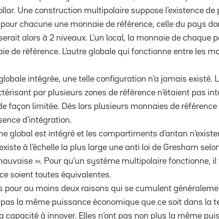
llar. Une construction multipolaire suppose l’existence de
pour chacune une monnaie de référence, celle du pays dom
rait alors à 2 niveaux. L’un local, la monnaie de chaque 
ie de référence. L’autre globale qui fonctionne entre les 
obale intégrée, une telle configuration n’a jamais existé.
ctérisant par plusieurs zones de référence n’étaient pas in
e façon limitée. Dès lors plusieurs monnaies de référence
bsence d’intégration.
me global est intégré et les compartiments d’antan n’exist
existe à l’échelle la plus large une anti loi de Gresham sel
uvaise ». Pour qu’un système multipolaire fonctionne, il 
e soient toutes équivalentes.
as pour au moins deux raisons qui se cumulent généraleme
 pas la même puissance économique que ce soit dans la 
a capacité à innover. Elles n’ont pas non plus la même puis