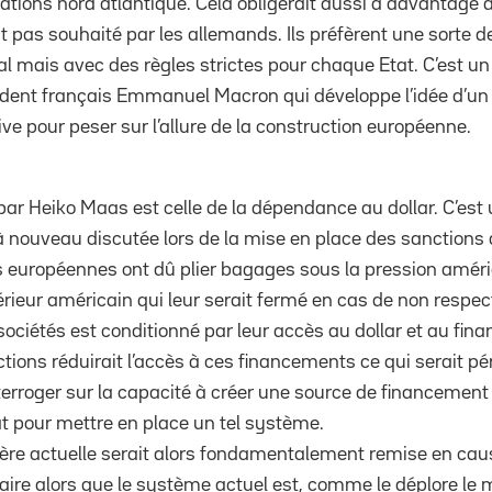
elations nord atlantique. Cela obligerait aussi à davantage d
st pas souhaité par les allemands. Ils préfèrent une sorte 
 mais avec des règles strictes pour chaque Etat. C’est un 
sident français Emmanuel Macron qui développe l’idée d’u
tive pour peser sur l’allure de la construction européenne.
ar Heiko Maas est celle de la dépendance au dollar.
C’est
 à nouveau discutée lors de la mise en place des sanctions 
tés européennes ont dû plier bagages sous la pression améri
rieur américain qui leur serait fermé en cas de non respect
ociétés est conditionné par leur accès au dollar et au fina
ions réduirait l’accès à ces financements ce qui serait pér
terroger sur la capacité à créer une source de financement a
at pour mettre en place un tel système.
cière actuelle serait alors fondamentalement remise en caus
ire alors que le système actuel est, comme le déplore le 