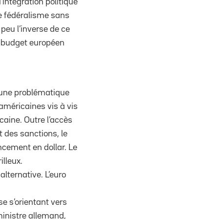
’intégration politique
de fédéralisme sans
peu l’inverse de ce
n budget européen
 une problématique
américaines vis à vis
caine. Outre l’accès
 des sanctions, le
ncement en dollar. Le
illeux.
lternative. L’euro
e s’orientant vers
ministre allemand,