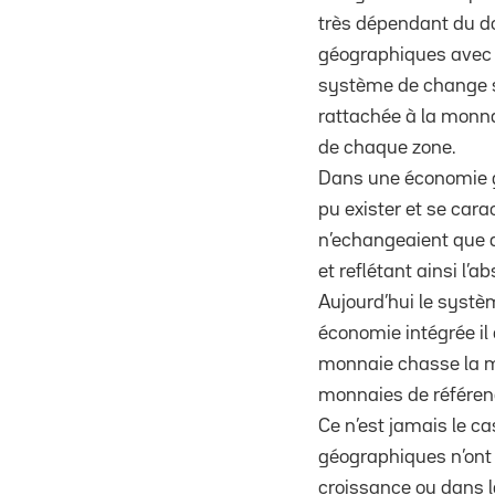
très dépendant du do
géographiques avec 
système de change se
rattachée à la monna
de chaque zone.
Dans une économie gl
pu exister et se cara
n’echangeaient que d
et reflétant ainsi l’a
Aujourd’hui le systè
économie intégrée il 
monnaie chasse la ma
monnaies de référenc
Ce n’est jamais le c
géographiques n’ont
croissance ou dans l