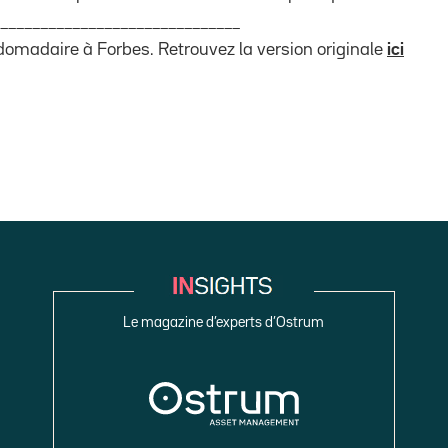
______________________________
omadaire à Forbes. Retrouvez la version originale
ici
Le magazine d’experts d’Ostrum