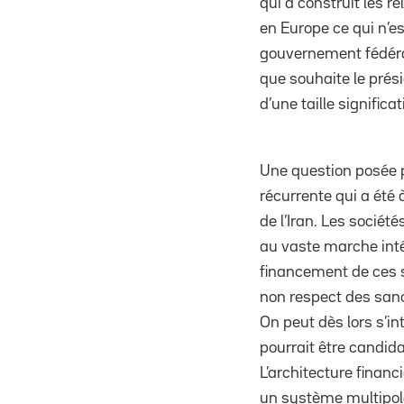
qui a construit les r
en Europe ce qui n’e
gouvernement fédéral
que souhaite le pré
d’une taille significa
Une question posée p
récurrente qui a été
de l’Iran. Les socié
au vaste marche inté
financement de ces s
non respect des sanct
On peut dès lors s’in
pourrait être candid
L’architecture finan
un système multipola