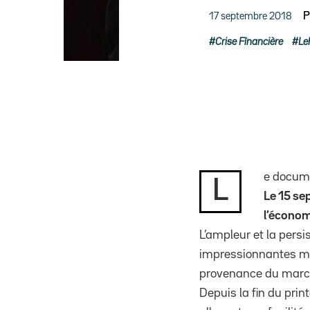
17 septembre 2018
P
Crise Fînancière
Le
e docume
L
Le 15 se
l’économ
L’ampleur et la pers
impressionnantes mêm
provenance du marché
Depuis la fin du pri