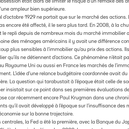
session était alors de limiter le risque d’un remake des a
’une ampleur bien supérieure.
tial d’octobre 1929 ne portait que sur le marché des actions
pas encore été affecté, il le sera plus tard. En 2008, à la 
it le repli depuis de nombreux mois du marché immobilier 
moine des ménages américains il y avait une différence con
p plus sensibles à l’immobilier qu’au prix des actions. Il
er qu’ils ne détiennent d’actions. Ce phénomène n’était p
u Royaume Uni ou aussi en France les marchés de l’immobi
ement. L’idée d’une relance budgétaire coordonnée avait du
ère. La question qui tarabustait à l’époque était celle de s
r insistait sur ce point dans ses premières évaluations de 
close car récemment encore Paul Krugman dans une chron
nts qu’il avait développé à l’époque sur l’insuffisance de
économie sur la bonne trajectoire.
centrales, la Fed a été la première, avec la Banque du Ja