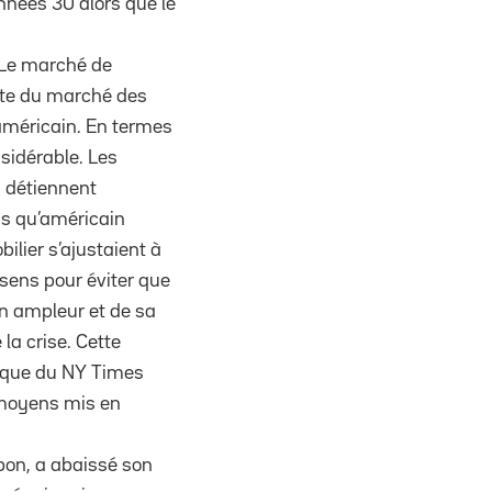
nnées 30 alors que le
. Le marché de
chute du marché des
américain. En termes
sidérable. Les
s détiennent
as qu’américain
lier s’ajustaient à
 sens pour éviter que
on ampleur et de sa
la crise. Cette
ique du NY Times
s moyens mis en
pon, a abaissé son