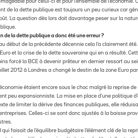
mmageable pour celui-ci et pour l’ensemble de l’économie. C
ant de la dette publique est toujours un peu curieux car gé
oût. La question dès lors doit davantage peser sur la natur
blique.
n de la dette publique a donc été une erreur ?
 au début de la précédente décennie cela l’a clairement été.
Euro et la crise de la dette souveraine qui en a résulté. Cet
ns forcé la BCE à devenir prêteur en dernier ressort au sei
juillet 2012 à Londres a changé le destin de la zone Euro p
l’économie étaient encore sous le choc malgré la reprise d
t peu expansionniste. La mise en place d’une politique d’
exte de limiter la dérive des finances publiques, elle réduis
entreprises. Celles-ci se sont donc ajustés à la baisse pro
stres.
ui faisait de l’équilibre budgétaire l’élément clé de la rep