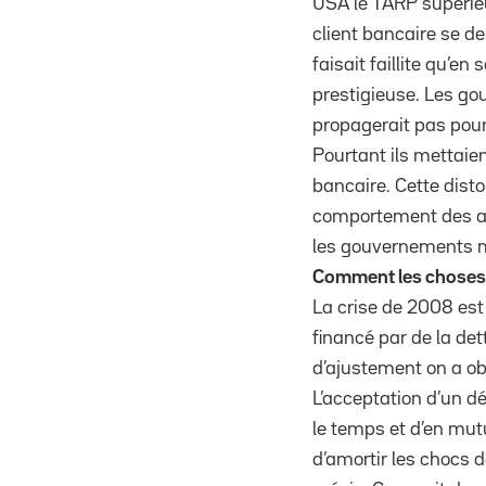
USA le TARP supérieu
client bancaire se d
faisait faillite qu’e
prestigieuse. Les go
propagerait pas pour
Pourtant ils mettaien
bancaire. Cette dist
comportement des act
les gouvernements me
Comment les choses 
La crise de 2008 est 
financé par de la det
d’ajustement on a obs
L’acceptation d’un d
le temps et d’en mutu
d’amortir les chocs 