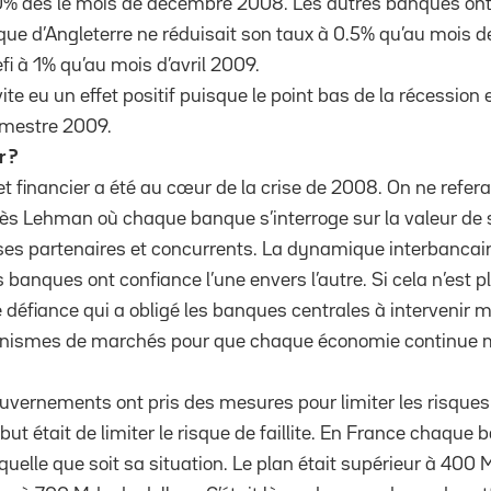
 0% dès le mois de décembre 2008. Les autres banques ont
que d’Angleterre ne réduisait son taux à 0.5% qu’au mois d
fi à 1% qu’au mois d’avril 2009.
vite eu un effet positif puisque le point bas de la récessio
imestre 2009.
r ?
t financier a été au cœur de la crise de 2008. On ne refera
rès Lehman où chaque banque s’interroge sur la valeur de s
e ses partenaires et concurrents. La dynamique interbancai
s banques ont confiance l’une envers l’autre. Si cela n’est 
te défiance qui a obligé les banques centrales à intervenir
nismes de marchés pour que chaque économie continue m
gouvernements ont pris des mesures pour limiter les risque
but était de limiter le risque de faillite. En France chaque
uelle que soit sa situation. Le plan était supérieur à 400 