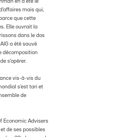
ehman en a été le
d’affaires mais qui,
 parce que cette
. Elle ouvrait la
frissons dans le dos
 AIG a été sauvé
de décomposition
de s’opérer.
ance vis-à-vis du
dial s’est tari et
’ensemble de
 of Economic Advisers
 et de ses possibles