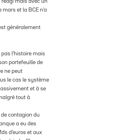
 réagi mais avec un
e mars et la BCE n’a
n est généralement
 pas l’histoire mais
on portefeuille de
re ne peut
plus le cas le système
 massivement et à se
algré tout à
s de contagion du
 banque a eu des
Mds d’euros et aux