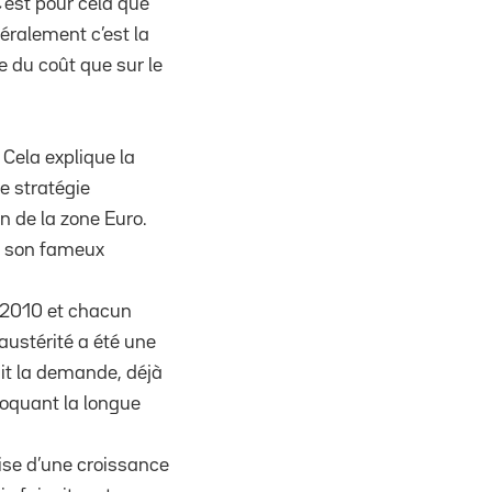
’est pour cela que
néralement c’est la
e du coût que sur le
 Cela explique la
te stratégie
n de la zone Euro.
ar son fameux
e 2010 et chacun
austérité a été une
ait la demande, déjà
voquant la longue
rise d’une croissance