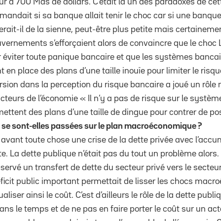
r à 700 Mds de dollars. C’était là un des paradoxes de ce
emandait si sa banque allait tenir le choc car si une ba
n serait-il de la sienne, peut-être plus petite mais certainem
uvernements s’efforçaient alors de convaincre que le cho
 éviter toute panique bancaire et que les systèmes bancai
t en place des plans d’une taille inouïe pour limiter le risq
orsion dans la perception du risque bancaire a joué un rôle
eurs de l’économie « Il n’y a pas de risque sur le systè
ttent des plans d’une taille de dingue pour contrer de poss
se sont-elles passées sur le plan macroéconomique ?
avant toute chose une crise de la dette privée avec l’accu
te. La dette publique n’était pas du tout un problème alors
ervé un transfert de dette du secteur privé vers le secteur
éficit public important permettait de lisser les chocs ma
aliser ainsi le coût. C’est d’ailleurs le rôle de la dette pub
dans le temps et de ne pas en faire porter le coût sur un a