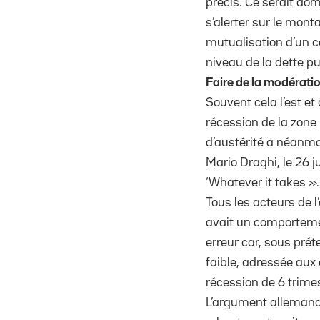
précis. Ce serait do
s’alerter sur le mont
mutualisation d’un c
niveau de la dette pu
Faire de la modératio
Souvent cela l’est et
récession de la zone 
d’austérité a néanmoi
Mario Draghi, le 26 
‘Whatever it takes ».
Tous les acteurs de 
avait un comportemen
erreur car, sous prét
faible, adressée aux 
récession de 6 trime
L’argument allemand q