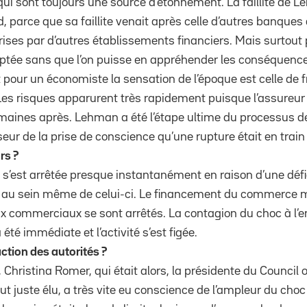
é qui sont toujours une source d’étonnement. La faillite de L
d, parce que sa faillite venait après celle d’autres banques 
prises par d’autres établissements financiers. Mais surtout
ceptée sans que l’on puisse en appréhender les conséquences
t pour un économiste la sensation de l’époque est celle de 
 Les risques apparurent très rapidement puisque l’assureur
maines après. Lehman a été l’étape ultime du processus 
eur de la prise de conscience qu’une rupture était en train 
rs ?
s’est arrêtée presque instantanément en raison d’une défi
 au sein même de celui-ci. Le financement du commerce mon
lux commerciaux se sont arrêtés. La contagion du choc à l
été immédiate et l’activité s’est figée.
action des autorités ?
 Christina Romer, qui était alors, la présidente du Council
 juste élu, a très vite eu conscience de l’ampleur du choc