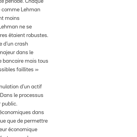
tte période. Chaque
nque comme Lehman
ent moins
c Lehman ne se
res étaient robustes.
ue d’un crash
 majeur dans le
me bancaire mais tous
ibles faillites »
mulation d’un actif
. Dans le processus
 public.
croéconomiques dans
lique que de permettre
cteur économique