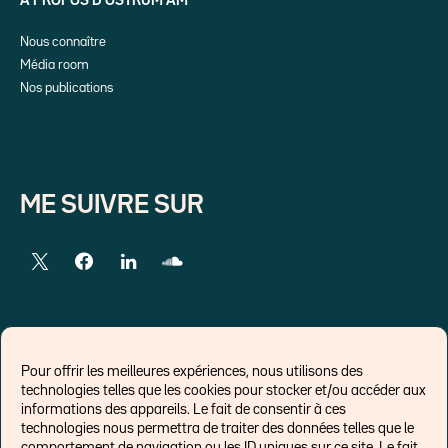
A PROPOS D’OSTRUM AM
Nous connaître
Média room
Nos publications
ME SUIVRE SUR
LIENS EXTERNES
Pour offrir les meilleures expériences, nous utilisons des
technologies telles que les cookies pour stocker et/ou accéder aux
Chroniques pour Forbes
informations des appareils. Le fait de consentir à ces
technologies nous permettra de traiter des données telles que le
Economistes
comportement de navigation ou les ID uniques sur ce site. Le fait