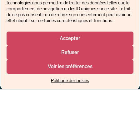
technologies nous permettra de traiter des données telles que le
comportement de navigation ou les ID uniques sur ce site. Le fait
de ne pas consentir ou de retirer son consentement peut avoir un
effet négatif sur certaines caractéristiques et fonctions.
Accepter
LIENS EXTERNES
Refuser
Chroniques pour Forbes
Economistes
Voir les préférences
Think tank
Banques centrales
Politique de cookies
Blog roll
Politique de cookies (UE)
©Ostrum AM 2026
Un affilié de :