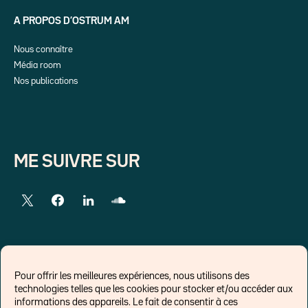
A PROPOS D’OSTRUM AM
Nous connaître
Média room
Nos publications
ME SUIVRE SUR
LIENS EXTERNES
Pour offrir les meilleures expériences, nous utilisons des
technologies telles que les cookies pour stocker et/ou accéder aux
Chroniques pour Forbes
informations des appareils. Le fait de consentir à ces