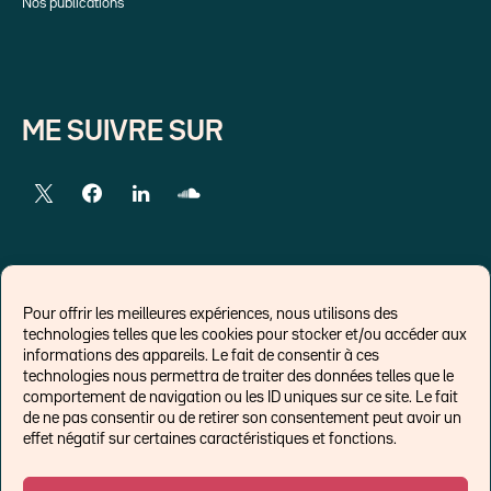
Nos publications
ME SUIVRE SUR
LIENS EXTERNES
Pour offrir les meilleures expériences, nous utilisons des
technologies telles que les cookies pour stocker et/ou accéder aux
Chroniques pour Forbes
informations des appareils. Le fait de consentir à ces
technologies nous permettra de traiter des données telles que le
Economistes
comportement de navigation ou les ID uniques sur ce site. Le fait
Think tank
de ne pas consentir ou de retirer son consentement peut avoir un
Banques centrales
effet négatif sur certaines caractéristiques et fonctions.
Blog roll
Politique de cookies (UE)