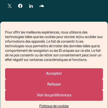
LIENS EXTERNES
Pour offrir les meilleures expériences, nous utilisons des
technologies telles que les cookies pour stocker et/ou accéder aux
Chroniques pour Forbes
informations des appareils. Le fait de consentir à ces
technologies nous permettra de traiter des données telles que le
Economistes
comportement de navigation ou les ID uniques sur ce site. Le fait
Think tank
de ne pas consentir ou de retirer son consentement peut avoir un
Banques centrales
effet négatif sur certaines caractéristiques et fonctions.
Blog roll
Politique de cookies (UE)
Accepter
Refuser
©Ostrum AM 2026
Voir les préférences
Un affilié de :
Politique de cookies