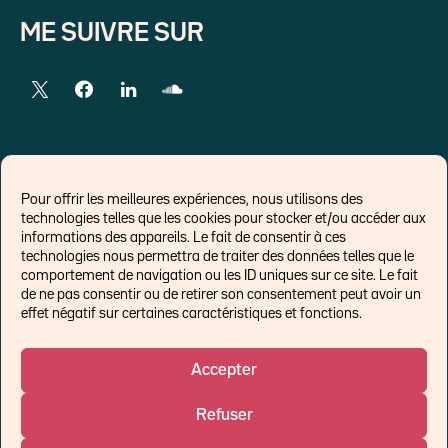
ME SUIVRE SUR
LIENS EXTERNES
Pour offrir les meilleures expériences, nous utilisons des
technologies telles que les cookies pour stocker et/ou accéder aux
Chroniques pour Forbes
informations des appareils. Le fait de consentir à ces
technologies nous permettra de traiter des données telles que le
Economistes
comportement de navigation ou les ID uniques sur ce site. Le fait
Think tank
de ne pas consentir ou de retirer son consentement peut avoir un
Banques centrales
effet négatif sur certaines caractéristiques et fonctions.
Blog roll
Politique de cookies (UE)
Accepter
Refuser
©Ostrum AM 2026