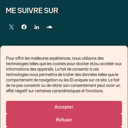
ME SUIVRE SUR
LIENS EXTERNES
Pour offrir les meilleures expériences, nous utilisons des
technologies telles que les cookies pour stocker et/ou accéder aux
Chroniques pour Forbes
informations des appareils. Le fait de consentir à ces
technologies nous permettra de traiter des données telles que le
Economistes
comportement de navigation ou les ID uniques sur ce site. Le fait
Think tank
de ne pas consentir ou de retirer son consentement peut avoir un
Banques centrales
effet négatif sur certaines caractéristiques et fonctions.
Blog roll
Politique de cookies (UE)
Accepter
Refuser
©Ostrum AM 2026