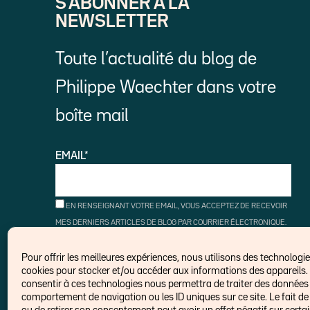
S’ABONNER À LA
NEWSLETTER
Toute l’actualité du blog de
Philippe Waechter dans votre
boîte mail
EMAIL*
EN RENSEIGNANT VOTRE EMAIL, VOUS ACCEPTEZ DE RECEVOIR
MES DERNIERS ARTICLES DE BLOG PAR COURRIER ÉLECTRONIQUE.
VOUS POUVEZ VOUS DÉSINSCRIRE À TOUT MOMENT À L'AIDE DES
LIENS DE DÉSINSCRIPTION.
Pour offrir les meilleures expériences, nous utilisons des technologies
cookies pour stocker et/ou accéder aux informations des appareils. 
consentir à ces technologies nous permettra de traiter des données t
comportement de navigation ou les ID uniques sur ce site. Le fait de