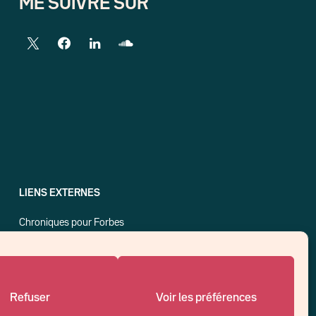
ME SUIVRE SUR
LIENS EXTERNES
Chroniques pour Forbes
Economistes
Think tank
Banques centrales
Blog roll
Refuser
Voir les préférences
Politique de cookies (UE)