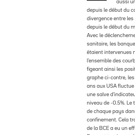
aussi u
depuis le début du co
divergence entre les
depuis le début du m
Avec le déclenchemen
sanitaire, les banqu
étaient intervenues
l’ensemble des courb
figeant ainsi les posi
graphe ci-contre, les
ans aux USA fluctue 
une salve d’indicate
niveau de -0.5%. Le 
de chaque pays dans 
confinement. Cela tra
de la BCE a eu un ef