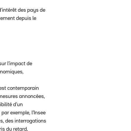
d’intérêt des pays de
tement depuis le
sur l’impact de
conomiques,
e est contemporain
e mesures annoncées,
bilité d’un
, par exemple, l’Insee
s, des interrogations
is du retard,