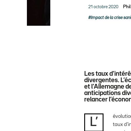
21 octobre 2020
Phi
Impact de la crise sani
Les taux d’intér
divergentes. L’é
et l’Allemagne d
anticipations di
relancer l’écono
évoluti
L’
taux d’i