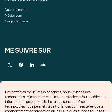
Nous connaître
Média room
Nos publications
ME SUIVRE SUR
LIENS EXTERNES
Pour offrir les meilleures expériences, nous utilisons des
technologies telles que les cookies pour stocker et/ou accéder aux
Chroniques pour Forbes
informations des appareils. Le fait de consentir à ces
technologies nous permettra de traiter des données telles que le
Economistes
comportement de navigation ou les ID uniques sur ce site. Le fait