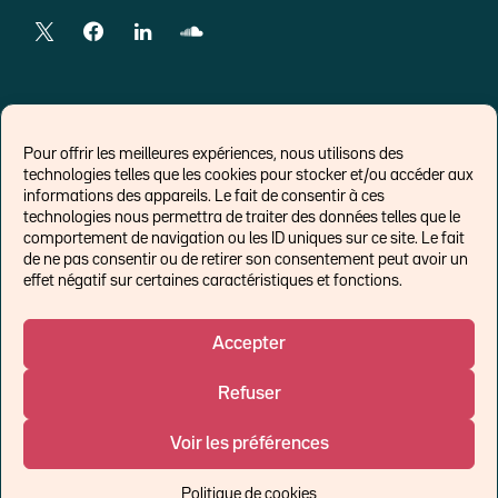
LIENS EXTERNES
Pour offrir les meilleures expériences, nous utilisons des
technologies telles que les cookies pour stocker et/ou accéder aux
Chroniques pour Forbes
informations des appareils. Le fait de consentir à ces
technologies nous permettra de traiter des données telles que le
Economistes
comportement de navigation ou les ID uniques sur ce site. Le fait
Think tank
de ne pas consentir ou de retirer son consentement peut avoir un
Banques centrales
effet négatif sur certaines caractéristiques et fonctions.
Blog roll
Politique de cookies (UE)
Accepter
Refuser
©Ostrum AM 2026
Voir les préférences
Un affilié de :
Politique de cookies