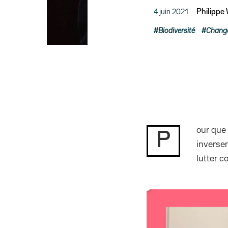
4 juin 2021
Philippe
Biodiversité
Chang
our que 
P
inverser
lutter c