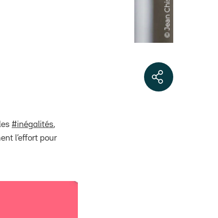
 les
#inégalités
,
ent l’effort pour