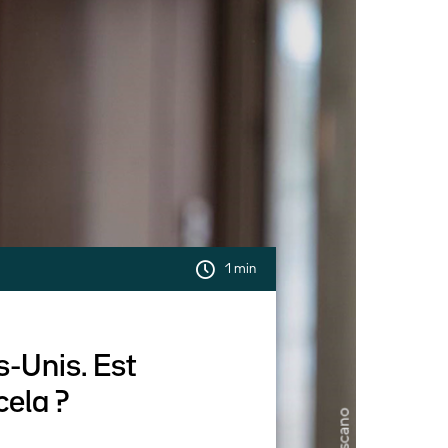
1 min
s-Unis. Est
cela ?