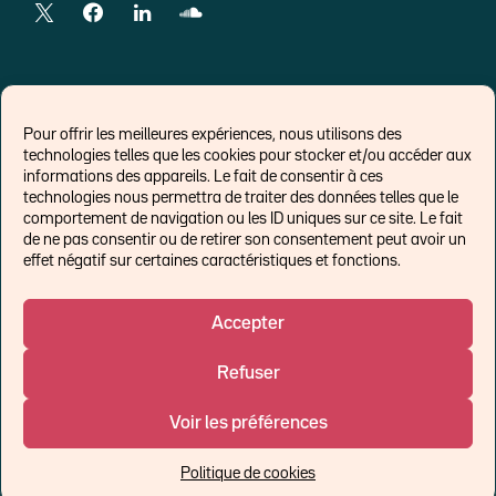
LIENS EXTERNES
Pour offrir les meilleures expériences, nous utilisons des
technologies telles que les cookies pour stocker et/ou accéder aux
Chroniques pour Forbes
informations des appareils. Le fait de consentir à ces
technologies nous permettra de traiter des données telles que le
Economistes
comportement de navigation ou les ID uniques sur ce site. Le fait
Think tank
de ne pas consentir ou de retirer son consentement peut avoir un
Banques centrales
effet négatif sur certaines caractéristiques et fonctions.
Blog roll
Politique de cookies (UE)
Accepter
Refuser
©Ostrum AM 2026
Voir les préférences
Un affilié de :
Politique de cookies