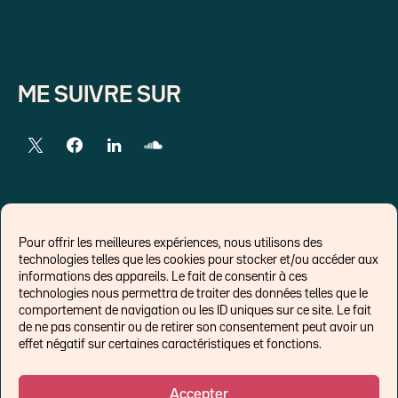
ME SUIVRE SUR
LIENS EXTERNES
Pour offrir les meilleures expériences, nous utilisons des
technologies telles que les cookies pour stocker et/ou accéder aux
Chroniques pour Forbes
informations des appareils. Le fait de consentir à ces
technologies nous permettra de traiter des données telles que le
Economistes
comportement de navigation ou les ID uniques sur ce site. Le fait
Think tank
de ne pas consentir ou de retirer son consentement peut avoir un
Banques centrales
effet négatif sur certaines caractéristiques et fonctions.
Blog roll
Politique de cookies (UE)
Accepter