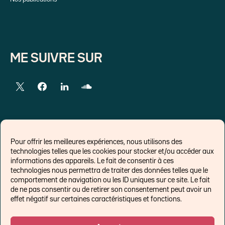
ME SUIVRE SUR
LIENS EXTERNES
Pour offrir les meilleures expériences, nous utilisons des
technologies telles que les cookies pour stocker et/ou accéder aux
Chroniques pour Forbes
informations des appareils. Le fait de consentir à ces
technologies nous permettra de traiter des données telles que le
Economistes
comportement de navigation ou les ID uniques sur ce site. Le fait
Think tank
de ne pas consentir ou de retirer son consentement peut avoir un
Banques centrales
effet négatif sur certaines caractéristiques et fonctions.
Blog roll
Politique de cookies (UE)