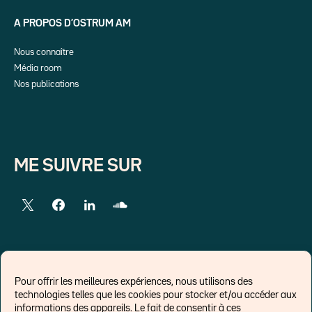
A PROPOS D’OSTRUM AM
Nous connaître
Média room
Nos publications
ME SUIVRE SUR
LIENS EXTERNES
Pour offrir les meilleures expériences, nous utilisons des
technologies telles que les cookies pour stocker et/ou accéder aux
Chroniques pour Forbes
informations des appareils. Le fait de consentir à ces