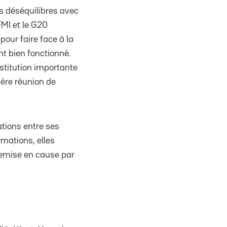
es déséquilibres avec
MI et le G20
our faire face à la
nt bien fonctionné.
stitution importante
ière réunion de
ations entre ses
mations, elles
 remise en cause par