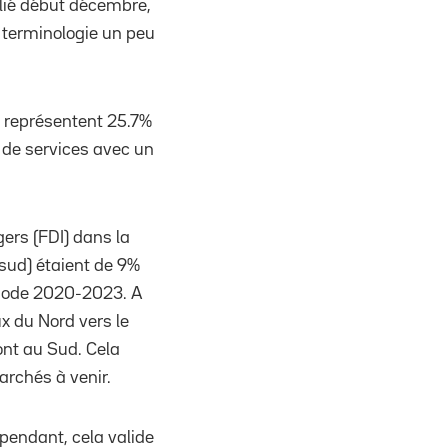
lié début décembre,
 terminologie un peu
 représentent 25.7%
 de services avec un
ers (FDI) dans la
sud) étaient de 9%
riode 2020-2023. A
x du Nord vers le
ont au Sud. Cela
archés à venir.
ependant, cela valide