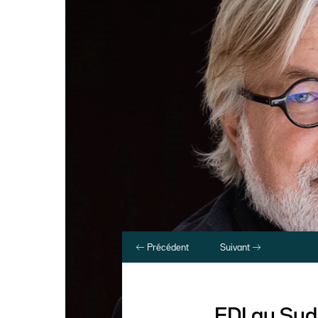
Précédent
Suivant
FDI au Sud,