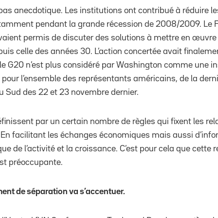
pas anecdotique. Les institutions ont contribué à réduire l
otamment pendant la grande récession de 2008/2009. Le F
aient permis de discuter des solutions à mettre en œuvre p
puis celle des années 30. L’action concertée avait finaleme
 le G20 n’est plus considéré par Washington comme une in
, pour l’ensemble des représentants américains, de la dern
du Sud des 22 et 23 novembre dernier.
éfinissent par un certain nombre de règles qui fixent les rel
En facilitant les échanges économiques mais aussi d’infor
e de l’activité et la croissance. C’est pour cela que cette
st préoccupante.
me
nt de
s
éparatio
n va s’accentu
er.