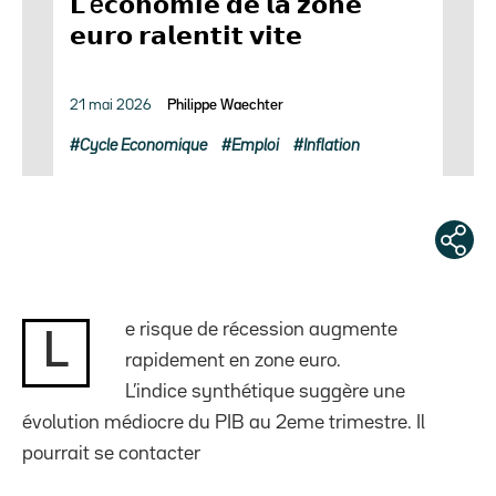
𝗟’é𝗰𝗼𝗻𝗼𝗺𝗶𝗲 𝗱𝗲 𝗹𝗮 𝘇𝗼𝗻𝗲
𝗲𝘂𝗿𝗼 𝗿𝗮𝗹𝗲𝗻𝘁𝗶𝘁 𝘃𝗶𝘁𝗲
21 mai 2026
Philippe Waechter
Cycle Economique
Emploi
Inflation
e risque de récession augmente
L
rapidement en zone euro.
L’indice synthétique suggère une
évolution médiocre du PIB au 2eme trimestre. Il
pourrait se contacter