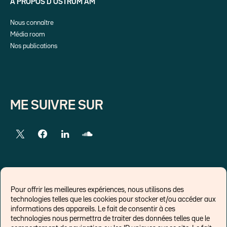
A PROPOS D’OSTRUM AM
Nous connaître
Média room
Nos publications
ME SUIVRE SUR
LIENS EXTERNES
Pour offrir les meilleures expériences, nous utilisons des
technologies telles que les cookies pour stocker et/ou accéder aux
Chroniques pour Forbes
informations des appareils. Le fait de consentir à ces
technologies nous permettra de traiter des données telles que le
Economistes