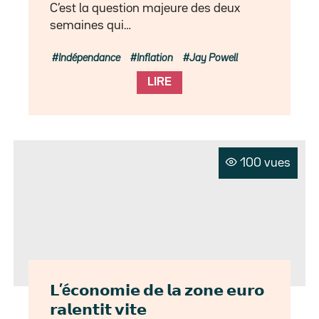
C’est la question majeure des deux
semaines qui…
Indépendance
Inflation
Jay Powell
LIRE
100 vues
𝗟’é𝗰𝗼𝗻𝗼𝗺𝗶𝗲 𝗱𝗲 𝗹𝗮 𝘇𝗼𝗻𝗲 𝗲𝘂𝗿𝗼
𝗿𝗮𝗹𝗲𝗻𝘁𝗶𝘁 𝘃𝗶𝘁𝗲