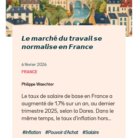
𝙇𝙚 𝙢𝙖𝙧𝙘𝙝é 𝙙𝙪 𝙩𝙧𝙖𝙫𝙖𝙞𝙡 𝙨𝙚
𝙣𝙤𝙧𝙢𝙖𝙡𝙞𝙨𝙚 𝙚𝙣 𝙁𝙧𝙖𝙣𝙘𝙚
6 février 2026
FRANCE
Philippe Waechter
Le taux de salaire de base en France a
augmenté de 1.7% sur un an, au dernier
trimestre 2025, selon la Dares. Dans le
même temps, le taux d’inflation hors…
Inflation
Pouvoir d'Achat
Salaire