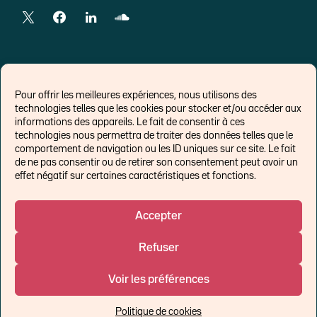
LIENS EXTERNES
Pour offrir les meilleures expériences, nous utilisons des
technologies telles que les cookies pour stocker et/ou accéder aux
Chroniques pour Forbes
informations des appareils. Le fait de consentir à ces
technologies nous permettra de traiter des données telles que le
Economistes
comportement de navigation ou les ID uniques sur ce site. Le fait
Think tank
de ne pas consentir ou de retirer son consentement peut avoir un
Banques centrales
effet négatif sur certaines caractéristiques et fonctions.
Blog roll
Politique de cookies (UE)
Accepter
Refuser
©Ostrum AM 2026
Voir les préférences
Un affilié de :
Politique de cookies