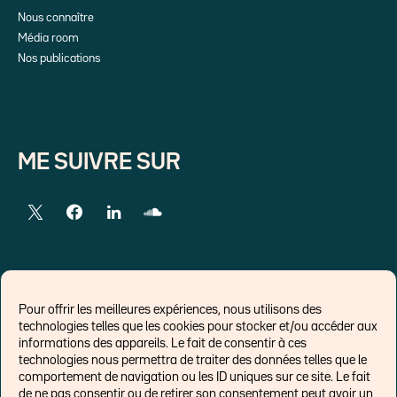
Nous connaître
Média room
Nos publications
ME SUIVRE SUR
LIENS EXTERNES
Pour offrir les meilleures expériences, nous utilisons des
technologies telles que les cookies pour stocker et/ou accéder aux
Chroniques pour Forbes
informations des appareils. Le fait de consentir à ces
technologies nous permettra de traiter des données telles que le
Economistes
comportement de navigation ou les ID uniques sur ce site. Le fait
Think tank
de ne pas consentir ou de retirer son consentement peut avoir un