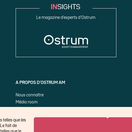
Le magazine d’experts d’Ostrum
A PROPOS D’OSTRUM AM
Nous connaître
Média room
Nos publications
 telles que les
Le fait de
elles que le