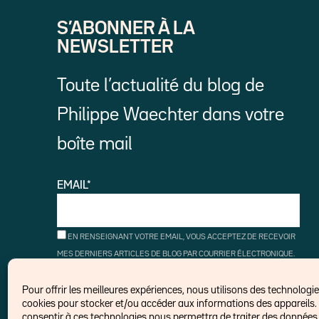
S’ABONNER À LA
NEWSLETTER
Toute l’actualité du blog de
Philippe Waechter dans votre
boîte mail
EMAIL*
EN RENSEIGNANT VOTRE EMAIL, VOUS ACCEPTEZ DE RECEVOIR
MES DERNIERS ARTICLES DE BLOG PAR COURRIER ÉLECTRONIQUE.
VOUS POUVEZ VOUS DÉSINSCRIRE À TOUT MOMENT À L'AIDE DES
LIENS DE DÉSINSCRIPTION.
Pour offrir les meilleures expériences, nous utilisons des technologies
cookies pour stocker et/ou accéder aux informations des appareils. 
consentir à ces technologies nous permettra de traiter des données t