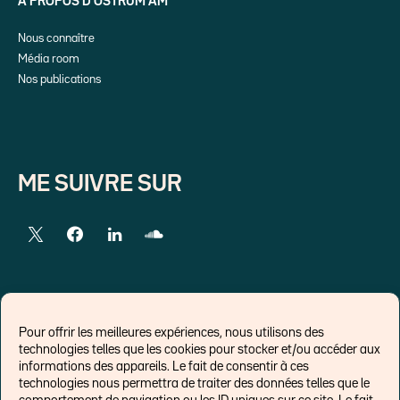
A PROPOS D’OSTRUM AM
Nous connaître
Média room
Nos publications
ME SUIVRE SUR
LIENS EXTERNES
Pour offrir les meilleures expériences, nous utilisons des
technologies telles que les cookies pour stocker et/ou accéder aux
Chroniques pour Forbes
informations des appareils. Le fait de consentir à ces
technologies nous permettra de traiter des données telles que le
Economistes