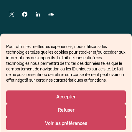
LIENS EXTERNES
Pour offrir les meilleures expériences, nous utilisons des
technologies telles que les cookies pour stocker et/ou accéder aux
Chroniques pour Forbes
informations des appareils. Le fait de consentir à ces
technologies nous permettra de traiter des données telles que le
Economistes
comportement de navigation ou les ID uniques sur ce site. Le fait
Think tank
de ne pas consentir ou de retirer son consentement peut avoir un
Banques centrales
effet négatif sur certaines caractéristiques et fonctions.
Blog roll
Politique de cookies (UE)
Accepter
Refuser
©Ostrum AM 2026
Voir les préférences
Un affilié de :