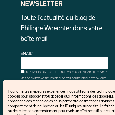
NEWSLETTER
Toute l’actualité du blog de
Philippe Waechter dans votre
boîte mail
EMAIL*
EN RENSEIGNANT VOTRE EMAIL, VOUS ACCEPTEZ DE RECEVOIR
MES DERNIERS ARTICLES DE BLOG PAR COURRIER ÉLECTRONIQUE.
VOUS POUVEZ VOUS DÉSINSCRIRE À TOUT MOMENT À L'AIDE DES
LIENS DE DÉSINSCRIPTION.
Pour offrir les meilleures expériences, nous utilisons des technologies
cookies pour stocker et/ou accéder aux informations des appareils. 
consentir à ces technologies nous permettra de traiter des données t
comportement de navigation ou les ID uniques sur ce site. Le fait de
ou de retirer son consentement peut avoir un effet négatif sur certa