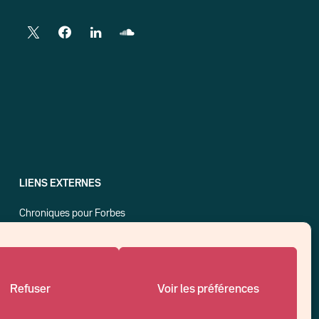
LIENS EXTERNES
Chroniques pour Forbes
Economistes
Think tank
Banques centrales
Blog roll
Refuser
Voir les préférences
Politique de cookies (UE)