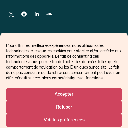
LIENS EXTERNES
Pour offrir les meilleures expériences, nous utilisons des
technologies telles que les cookies pour stocker et/ou accéder aux
Chroniques pour Forbes
informations des appareils. Le fait de consentir à ces
technologies nous permettra de traiter des données telles que le
Economistes
comportement de navigation ou les ID uniques sur ce site. Le fait
Think tank
de ne pas consentir ou de retirer son consentement peut avoir un
Banques centrales
effet négatif sur certaines caractéristiques et fonctions.
Blog roll
Politique de cookies (UE)
Accepter
Refuser
©Ostrum AM 2026
Voir les préférences
Un affilié de :