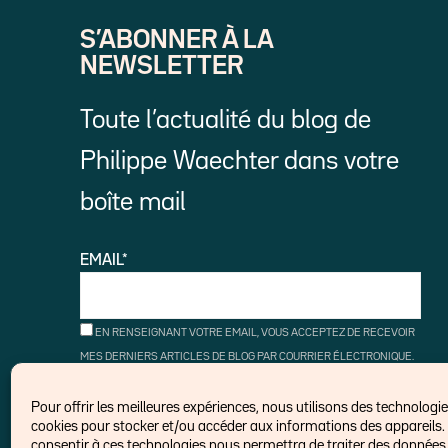
S’ABONNER À LA
NEWSLETTER
Toute l’actualité du blog de
Philippe Waechter dans votre
boîte mail
EMAIL*
EN RENSEIGNANT VOTRE EMAIL, VOUS ACCEPTEZ DE RECEVOIR
MES DERNIERS ARTICLES DE BLOG PAR COURRIER ÉLECTRONIQUE.
VOUS POUVEZ VOUS DÉSINSCRIRE À TOUT MOMENT À L'AIDE DES
LIENS DE DÉSINSCRIPTION.
Pour offrir les meilleures expériences, nous utilisons des technologies
cookies pour stocker et/ou accéder aux informations des appareils. 
consentir à ces technologies nous permettra de traiter des données t