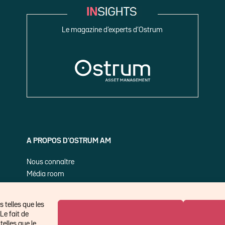
Le magazine d’experts d’Ostrum
A PROPOS D’OSTRUM AM
Nous connaître
Média room
Nos publications
 telles que les
Le fait de
elles que le