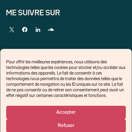
ME SUIVRE SUR
LIENS EXTERNES
Pour offrir les meilleures expériences, nous utilisons des
technologies telles que les cookies pour stocker et/ou accéder aux
Chroniques pour Forbes
informations des appareils. Le fait de consentir à ces
technologies nous permettra de traiter des données telles que le
Economistes
comportement de navigation ou les ID uniques sur ce site. Le fait
Think tank
de ne pas consentir ou de retirer son consentement peut avoir un
Banques centrales
effet négatif sur certaines caractéristiques et fonctions.
Blog roll
Politique de cookies (UE)
Accepter
Refuser
©Ostrum AM 2026