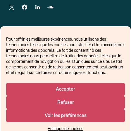
LIENS EXTERNES
Pour offrir les meilleures expériences, nous utilisons des
technologies telles que les cookies pour stocker et/ou accéder aux
Chroniques pour Forbes
informations des appareils. Le fait de consentir à ces
technologies nous permettra de traiter des données telles que le
Economistes
comportement de navigation ou les ID uniques sur ce site. Le fait
Think tank
de ne pas consentir ou de retirer son consentement peut avoir un
Banques centrales
effet négatif sur certaines caractéristiques et fonctions.
Blog roll
Politique de cookies (UE)
Accepter
Refuser
©Ostrum AM 2026
Voir les préférences
Un affilié de :
Politique de cookies