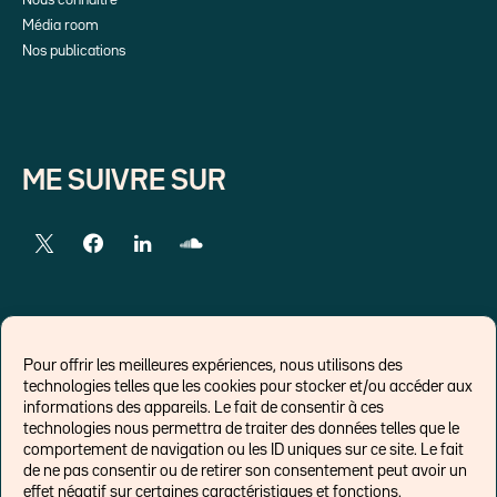
Nous connaître
Média room
Nos publications
ME SUIVRE SUR
LIENS EXTERNES
Pour offrir les meilleures expériences, nous utilisons des
technologies telles que les cookies pour stocker et/ou accéder aux
Chroniques pour Forbes
informations des appareils. Le fait de consentir à ces
technologies nous permettra de traiter des données telles que le
Economistes
comportement de navigation ou les ID uniques sur ce site. Le fait
Think tank
de ne pas consentir ou de retirer son consentement peut avoir un
Banques centrales
effet négatif sur certaines caractéristiques et fonctions.