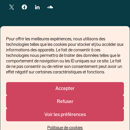
LIENS EXTERNES
Pour offrir les meilleures expériences, nous utilisons des
technologies telles que les cookies pour stocker et/ou accéder aux
Chroniques pour Forbes
informations des appareils. Le fait de consentir à ces
technologies nous permettra de traiter des données telles que le
Economistes
comportement de navigation ou les ID uniques sur ce site. Le fait
Think tank
de ne pas consentir ou de retirer son consentement peut avoir un
Banques centrales
effet négatif sur certaines caractéristiques et fonctions.
Blog roll
Politique de cookies (UE)
Accepter
Refuser
©Ostrum AM 2026
Voir les préférences
Un affilié de :
Politique de cookies