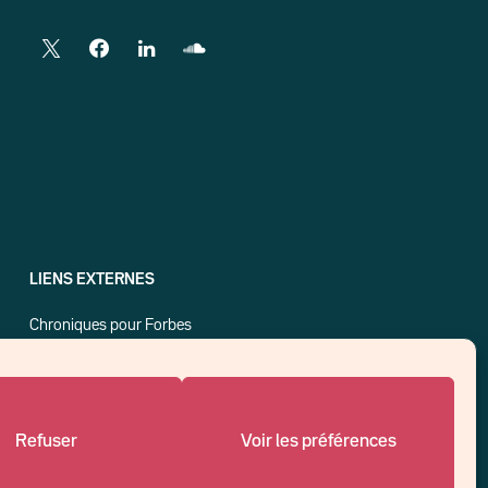
LIENS EXTERNES
Chroniques pour Forbes
Economistes
Think tank
Banques centrales
Blog roll
Refuser
Voir les préférences
Politique de cookies (UE)