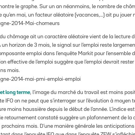
ontre le graphe. Sur un an néanmoins, le nombre de chôm
ble qu’en mai, un facteur aléatoire (vacances,…) ait pu joue
n du chômage ait un caractère aléatoire vient de la lecture d
un horizon de 3 mois, le signal sur l’emploi reste largement
omposante emploi dans l’enquête Markit pour l’ensemble d
ion effective de l’emploi suggère que l’emploi devrait rester
ins mois.
et long term
e
, l’image du marché du travail est moins posit
e IFO on ne peut que s’interroger sur l’évolution à moyen t
lure moins haussière depuis le début de l’année. L’indice es
t le retournement constaté suggère un plafonnement de l
s prochains mois. D’une manière générale les anticipations
s tant dans l’enquête IFO que dans l’enquête ZEW s’infléchi