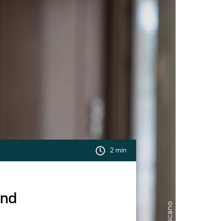
2 min
and