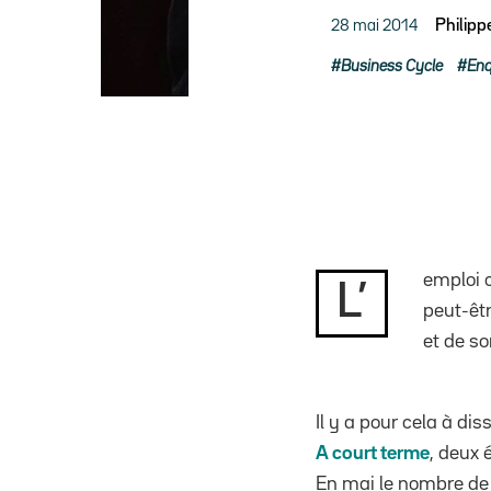
28 mai 2014
Philip
Business Cycle
Enq
emploi c
L’
peut-êt
et de so
Il y a pour cela à di
A court terme
, deux 
En mai le nombre de