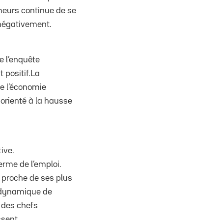
eurs continue de se
r négativement.
e l’enquête
 positif.La
e l’économie
 orienté à la hausse
ive.
erme de l’emploi.
t proche de ses plus
a dynamique de
 des chefs
ssent.