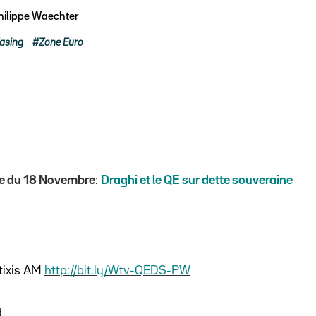
hilippe Waechter
Easing
Zone Euro
e du 18 Novembre
:
Draghi et le QE sur dette souveraine
tixis AM
http://bit.ly/Wtv-QEDS-PW
d