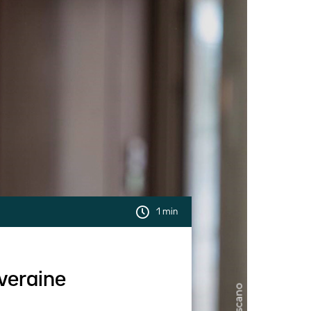
1 min
uveraine