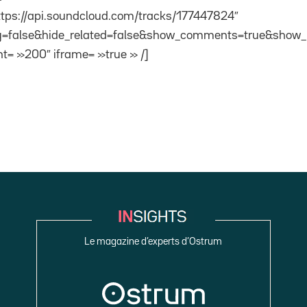
ttps://api.soundcloud.com/tracks/177447824″
=false&hide_related=false&show_comments=true&show_u
t= »200″ iframe= »true » /]
Le magazine d’experts d’Ostrum