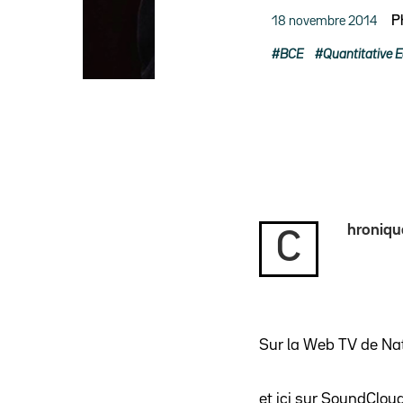
18 novembre 2014
P
BCE
Quantitative 
hroniqu
C
Sur la Web TV de Na
et ici sur SoundClou