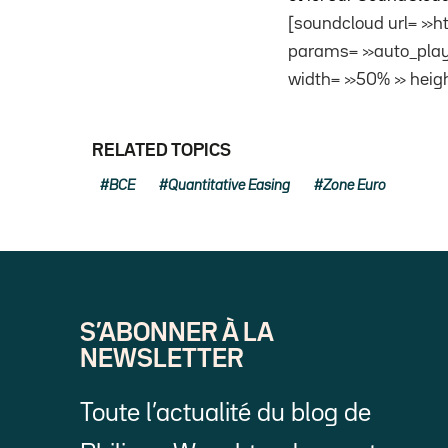
[soundcloud url= »h
params= »auto_play
width= »50% » heigh
RELATED TOPICS
BCE
Quantitative Easing
Zone Euro
S’ABONNER À LA
NEWSLETTER
Toute l’actualité du blog de