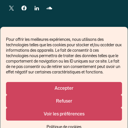
LIENS EXTERNES
Pour offrir les meilleures expériences, nous utilisons des
technologies telles que les cookies pour stocker et/ou accéder aux
Chroniques pour Forbes
informations des appareils. Le fait de consentir à ces
technologies nous permettra de traiter des données telles que le
Economistes
comportement de navigation ou les ID uniques sur ce site. Le fait
Think tank
de ne pas consentir ou de retirer son consentement peut avoir un
Banques centrales
effet négatif sur certaines caractéristiques et fonctions.
Blog roll
Politique de cookies (UE)
Accepter
Refuser
©Ostrum AM 2026
Voir les préférences
Un affilié de :
Politique de cookies