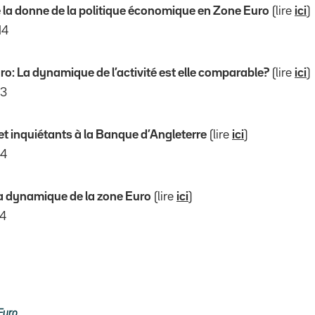
la donne de la politique économique en Zone Euro
(lire
ici
)
14
ro: La dynamique de l’activité est elle comparable?
(lire
ici
)
13
t inquiétants à la Banque d’Angleterre
(lire
ici
)
14
a dynamique de la zone Euro
(lire
ici
)
14
Euro