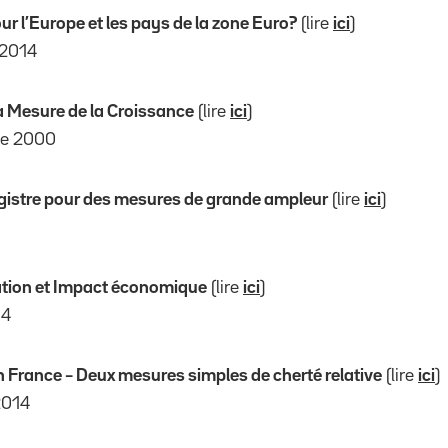
r l’Europe et les pays de la zone Euro?
(lire
ici
)
 2014
a Mesure de la Croissance
(lire
ici
)
re 2000
gistre pour des mesures de grande ampleur
(lire
ici
)
flation et Impact économique
(lire
ici
)
14
en France – Deux mesures simples de cherté relative
(lire
ici
)
2014